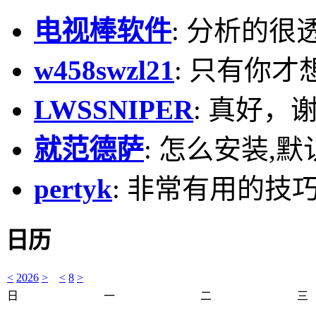
电视棒软件
: 分析的很
w458swzl21
: 只有你才
LWSSNIPER
: 真好，
就范德萨
: 怎么安装,默
pertyk
: 非常有用的技巧
日历
<
2026
>
<
8
>
日
一
二
三