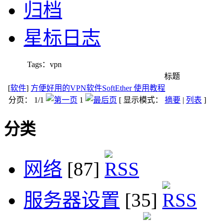
归档
星标日志
Tags：vpn
标题
[
软件
]
方便好用的VPN软件SoftEther 使用教程
分页： 1/1
1
[ 显示模式：
摘要
|
列表
]
分类
网络
[87]
服务器设置
[35]