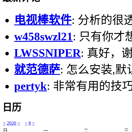
电视棒软件
: 分析的很
w458swzl21
: 只有你才
LWSSNIPER
: 真好，
就范德萨
: 怎么安装,默
pertyk
: 非常有用的技巧
日历
<
2026
>
<
8
>
日
一
二
三