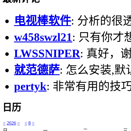
电视棒软件
: 分析的很
w458swzl21
: 只有你才
LWSSNIPER
: 真好，
就范德萨
: 怎么安装,默
pertyk
: 非常有用的技巧
日历
<
2026
>
<
8
>
日
一
二
三