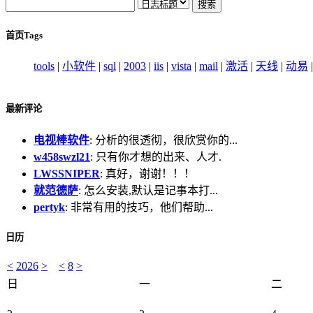
首页Tags
tools
|
小软件
|
sql
|
2003
|
iis
|
vista
|
mail
|
激活
|
天线
|
动易
最新评论
电视棒软件
: 分析的很透彻，很欣赏你的...
w458swzl21
: 只有你才想的出来、人才.
LWSSNIPER
: 真好，谢谢！！！
就范德萨
: 怎么安装,默认是记事本打...
pertyk
: 非常有用的技巧，他们帮助...
日历
<
2026
>
<
8
>
日
一
二