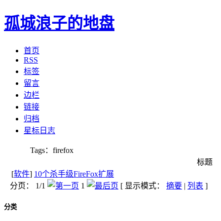
孤城浪子的地盘
首页
RSS
标签
留言
边栏
链接
归档
星标日志
Tags：firefox
标题
[
软件
]
10个杀手级FireFox扩展
分页： 1/1
1
[ 显示模式：
摘要
|
列表
]
分类