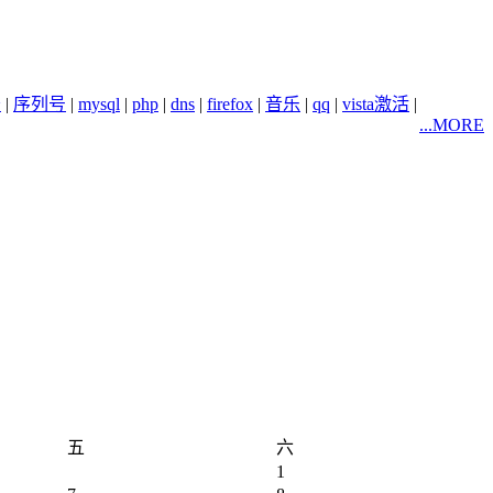
务
|
序列号
|
mysql
|
php
|
dns
|
firefox
|
音乐
|
qq
|
vista激活
|
...MORE
五
六
1