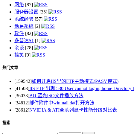
网络
[87]
服务器设置
[35]
系统经验
[57]
动易系统
[2]
软件
[82]
多普达S1
[1]
杂谈
[78]
搞笑
[9]
热门文章
[159542]
如何开启IIS里的FTP主动模式(PASV模式)
[41508]
IIS FTP 出现 530 User cannot log in, home Direct
[36033]
BD 蓝光ISO文件播放方法
[34612]
邮件附件中winmail.dat打开方法
[28612]
NVIDIA & ATI全系列显卡性能分级对比表
搜索