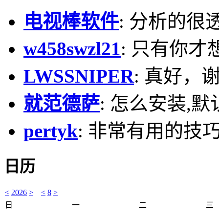
电视棒软件
: 分析的很
w458swzl21
: 只有你才
LWSSNIPER
: 真好，
就范德萨
: 怎么安装,默
pertyk
: 非常有用的技巧
日历
<
2026
>
<
8
>
日
一
二
三