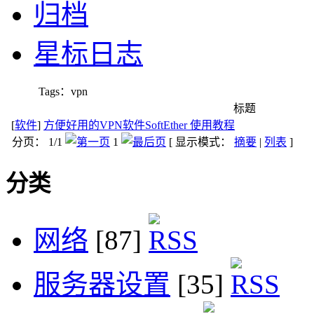
归档
星标日志
Tags：vpn
标题
[
软件
]
方便好用的VPN软件SoftEther 使用教程
分页： 1/1
1
[ 显示模式：
摘要
|
列表
]
分类
网络
[87]
服务器设置
[35]