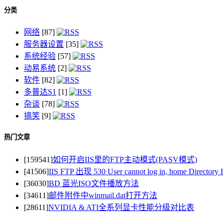
分类
网络
[87]
服务器设置
[35]
系统经验
[57]
动易系统
[2]
软件
[82]
多普达S1
[1]
杂谈
[78]
搞笑
[9]
热门文章
[159541]
如何开启IIS里的FTP主动模式(PASV模式)
[41506]
IIS FTP 出现 530 User cannot log in, home Direct
[36030]
BD 蓝光ISO文件播放方法
[34611]
邮件附件中winmail.dat打开方法
[28611]
NVIDIA & ATI全系列显卡性能分级对比表