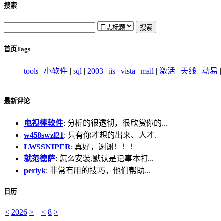
搜索
首页Tags
tools
|
小软件
|
sql
|
2003
|
iis
|
vista
|
mail
|
激活
|
天线
|
动易
最新评论
电视棒软件
: 分析的很透彻，很欣赏你的...
w458swzl21
: 只有你才想的出来、人才.
LWSSNIPER
: 真好，谢谢！！！
就范德萨
: 怎么安装,默认是记事本打...
pertyk
: 非常有用的技巧，他们帮助...
日历
<
2026
>
<
8
>