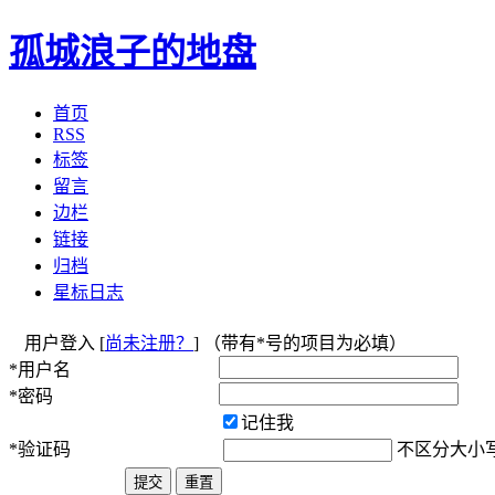
孤城浪子的地盘
首页
RSS
标签
留言
边栏
链接
归档
星标日志
用户登入 [
尚未注册？
] （带有*号的项目为必填）
*用户名
*密码
记住我
*验证码
不区分大小写