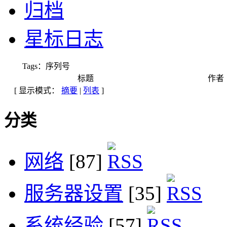
归档
星标日志
Tags：序列号
标题
作者
[ 显示模式：
摘要
|
列表
]
分类
网络
[87]
服务器设置
[35]
系统经验
[57]