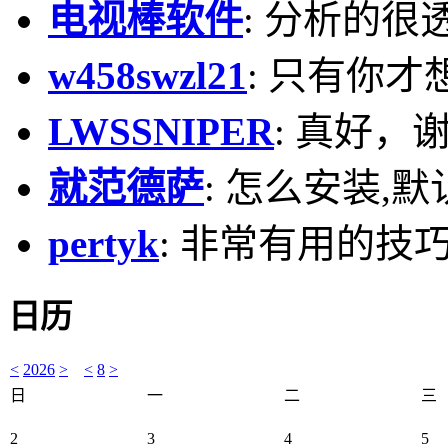
电视棒软件
: 分析的很
w458swzl21
: 只有你才
LWSSNIPER
: 真好，
就范德萨
: 怎么安装,默
pertyk
: 非常有用的技巧
日历
<
2026
>
<
8
>
日
一
二
三
2
3
4
5