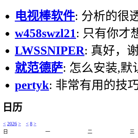
电视棒软件
: 分析的很
w458swzl21
: 只有你才
LWSSNIPER
: 真好，
就范德萨
: 怎么安装,默
pertyk
: 非常有用的技巧
日历
<
2026
>
<
8
>
日
一
二
三