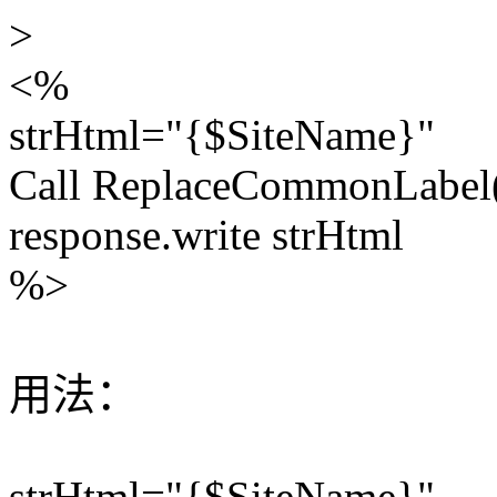
>
<%
strHtml="{$SiteName}"
Call ReplaceCommonLabel
response.write strHtml
%>
用法：
strHtml="{$SiteName}"