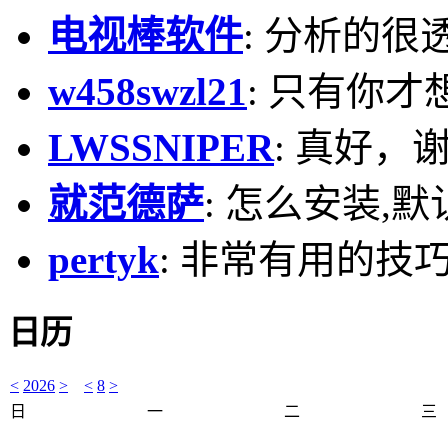
电视棒软件
: 分析的很
w458swzl21
: 只有你才
LWSSNIPER
: 真好，
就范德萨
: 怎么安装,默
pertyk
: 非常有用的技巧
日历
<
2026
>
<
8
>
日
一
二
三