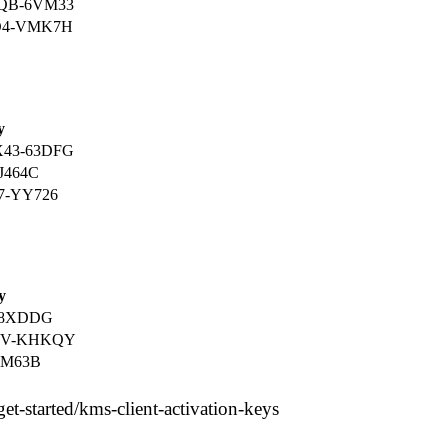
QB-6VM33
D4-VMK7H
y
43-63DFG
J464C
7-YY726
y
-8XDDG
GV-KHKQY
4M63B
-started/kms-client-activation-keys