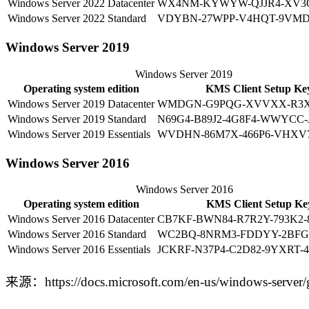
Windows Server 2022 Datacenter
WX4NM-KYWYW-QJJR4-XV3
Windows Server 2022 Standard
VDYBN-27WPP-V4HQT-9VM
Windows Server 2019
Windows Server 2019
Operating system edition
KMS Client Setup Ke
Windows Server 2019 Datacenter
WMDGN-G9PQG-XVVXX-R3X
Windows Server 2019 Standard
N69G4-B89J2-4G8F4-WWYCC-
Windows Server 2019 Essentials
WVDHN-86M7X-466P6-VHXV
Windows Server 2016
Windows Server 2016
Operating system edition
KMS Client Setup Ke
Windows Server 2016 Datacenter
CB7KF-BWN84-R7R2Y-793K2
Windows Server 2016 Standard
WC2BQ-8NRM3-FDDYY-2BF
Windows Server 2016 Essentials
JCKRF-N37P4-C2D82-9YXRT-
来源：https://docs.microsoft.com/en-us/windows-server/get