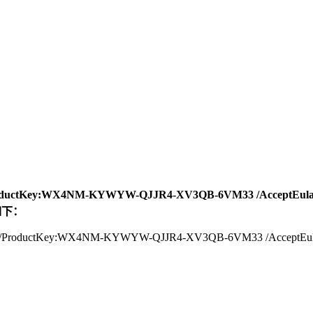
enter /ProductKey:WX4NM-KYWYW-QJJR4-XV3QB-6VM33 /
如下：
acenter /ProductKey:WX4NM-KYWYW-QJJR4-XV3QB-6VM33 /AcceptEu