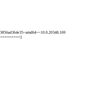
856ad364e35~amd64~~10.0.20348.169
=========]