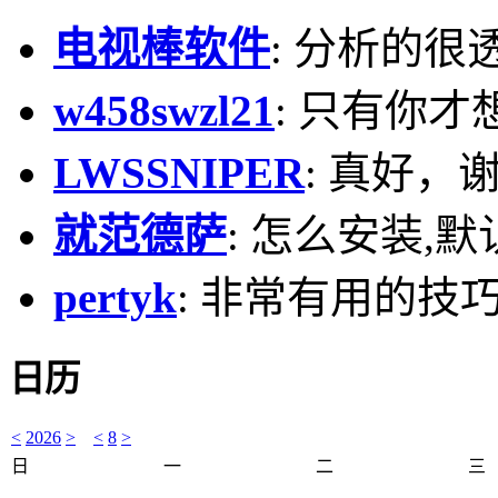
电视棒软件
: 分析的很
w458swzl21
: 只有你才
LWSSNIPER
: 真好，
就范德萨
: 怎么安装,默
pertyk
: 非常有用的技巧
日历
<
2026
>
<
8
>
日
一
二
三