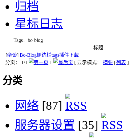
归档
星标日志
Tags：bo-blog
标题
[
杂谈
]
Bo-Blog侧边栏tags插件下载
分页： 1/1
1
[ 显示模式：
摘要
|
列表
]
分类
网络
[87]
服务器设置
[35]