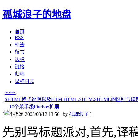
孤城浪子的地盘
首页
RSS
标签
留言
边栏
链接
归档
星标日志
~~~~
SHTML格式说明以及HTM.HTML.SHTM.SHTML的区别与
10个杀手级FireFox扩展
[
2008/03/12 13:50 | by
孤城浪子
]
先别骂标题派对,首先,译