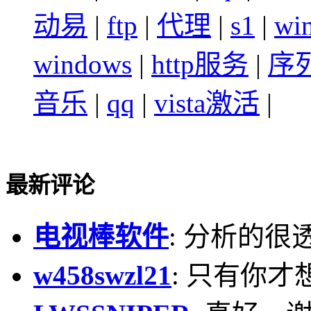
动易
|
ftp
|
代理
|
s1
|
wi
windows
|
http服务
|
序
音乐
|
qq
|
vista激活
|
最新评论
电视棒软件
: 分析的很
w458swzl21
: 只有你才