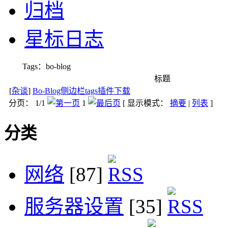
归档
星标日志
Tags：bo-blog
标题
[
杂谈
]
Bo-Blog侧边栏tags插件下载
分页： 1/1
1
[ 显示模式：
摘要
|
列表
]
分类
网络
[87]
服务器设置
[35]