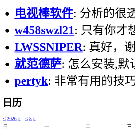
电视棒软件
: 分析的很
w458swzl21
: 只有你才
LWSSNIPER
: 真好，
就范德萨
: 怎么安装,默
pertyk
: 非常有用的技巧
日历
<
2026
>
<
8
>
日
一
二
三