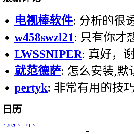
电视棒软件
: 分析的很
w458swzl21
: 只有你才
LWSSNIPER
: 真好，
就范德萨
: 怎么安装,默
pertyk
: 非常有用的技巧
日历
<
2026
>
<
8
>
日
一
二
三