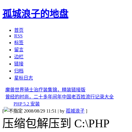
孤城浪子的地盘
首页
RSS
标签
留言
边栏
链接
归档
星标日志
魔兽世界骑士治疗装集锦，精装链接版
曾经的时尚，二十多年间年中国老百姓流行记录大全
PHP 5.2 安装
[
2008/08/29 11:51 | by
孤城浪子
]
压缩包解压到 C:\PHP