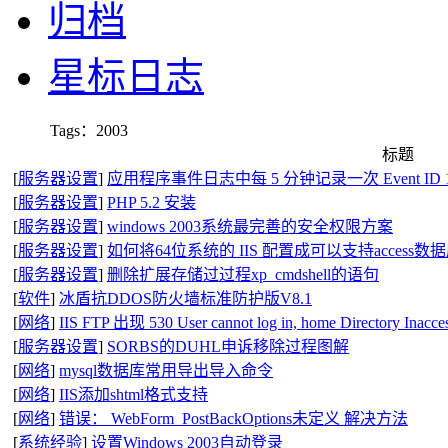
归档
星标日志
Tags：2003
标题
[
服务器设置
]
应用程序事件日志中每 5 分钟记录一次 Event ID 10
[
服务器设置
]
PHP 5.2 安装
[
服务器设置
]
windows 2003系统最完善的安全权限方案
[
服务器设置
]
如何将64位系统的 IIS 配置成可以支持access数
[
服务器设置
]
删除扩展存储过过程xp_cmdshell的语句
[
软件
]
冰盾抗DDOS防火墙标准防护版V8.1
[
网络
]
IIS FTP 出现 530 User cannot log in, home Directory I
[
服务器设置
]
SORBS的DUHL申诉移除过程图解
[
网络
]
mysql数据库常用导出导入命令
[
网络
]
IIS添加shtml格式支持
[
网络
]
错误： WebForm_PostBackOptions未定义 解决方法
[
系统经验
]
设置Windows 2003自动登录