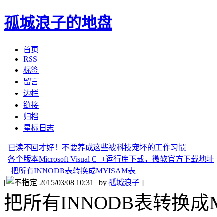
孤城浪子的地盘
首页
RSS
标签
留言
边栏
链接
归档
星标日志
已读不回才好！不要养成这些被科技宠坏的工作习惯
各个版本Microsoft Visual C++运行库下载，微软官方下载地址
把所有INNODB表转换成MYISAM表
[
2015/03/08 10:31 | by
孤城浪子
]
把所有INNODB表转换成