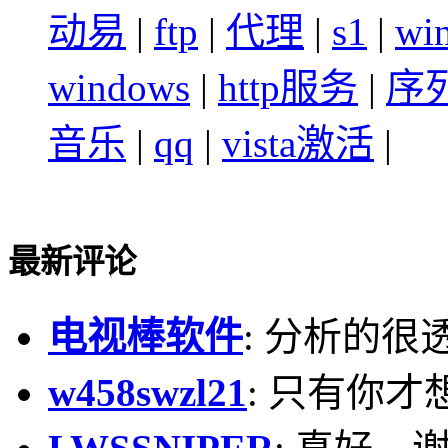
动易
|
ftp
|
代理
|
s1
|
wi
windows
|
http服务
|
序
音乐
|
qq
|
vista激活
|
最新评论
电视棒软件
: 分析的很
w458swzl21
: 只有你才