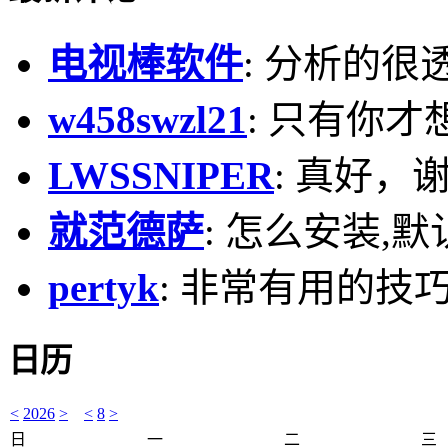
电视棒软件
: 分析的很
w458swzl21
: 只有你才
LWSSNIPER
: 真好，
就范德萨
: 怎么安装,默
pertyk
: 非常有用的技巧
日历
<
2026
>
<
8
>
日
一
二
三