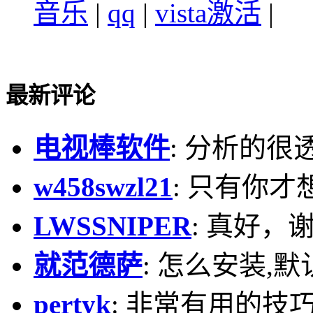
音乐
|
qq
|
vista激活
|
最新评论
电视棒软件
: 分析的很
w458swzl21
: 只有你才
LWSSNIPER
: 真好，
就范德萨
: 怎么安装,默
pertyk
: 非常有用的技巧