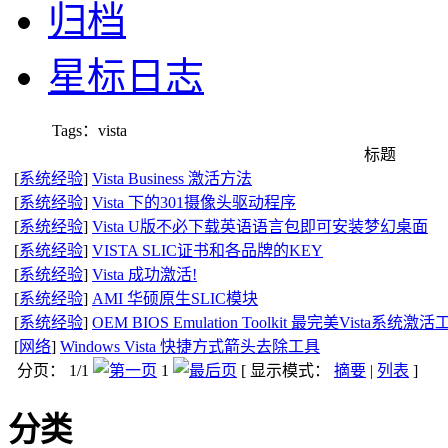
归档
星标日志
Tags：vista
标题
[
系统经验
]
Vista Business 激活方法
[
系统经验
]
Vista 下的301摄像头驱动程序
[
系统经验
]
Vista U版不必下载英语语言包即可安装梦幻桌面
[
系统经验
]
VISTA SLIC证书和各品牌的KEY
[
系统经验
]
Vista 成功激活!
[
系统经验
]
AMI 华硕原生SLIC模块
[
系统经验
]
OEM BIOS Emulation Toolkit 最完美Vista系统激
[
网络
]
Windows Vista 快捷方式箭头去除工具
分页： 1/1
1
[ 显示模式：
摘要
|
列表
]
分类