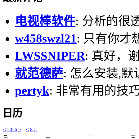
电视棒软件
: 分析的很
w458swzl21
: 只有你才
LWSSNIPER
: 真好，
就范德萨
: 怎么安装,默
pertyk
: 非常有用的技巧
日历
<
2026
>
<
8
>
日
一
二
三