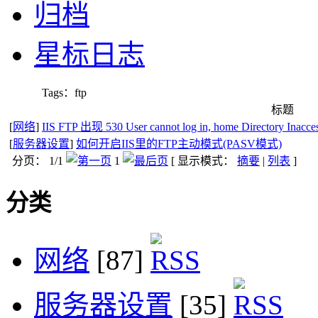
归档
星标日志
Tags：ftp
标题
[
网络
]
IIS FTP 出现 530 User cannot log in, home Directory I
[
服务器设置
]
如何开启IIS里的FTP主动模式(PASV模式)
分页： 1/1
1
[ 显示模式：
摘要
|
列表
]
分类
网络
[87]
服务器设置
[35]