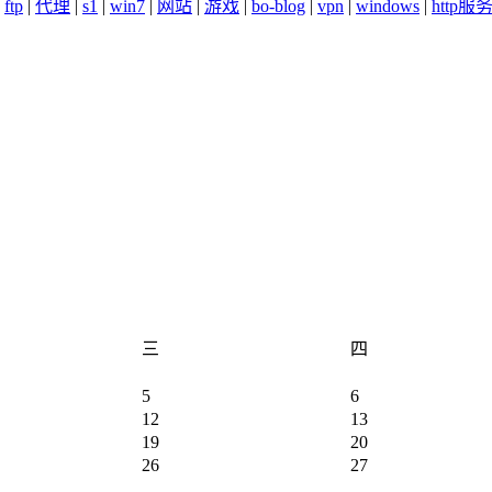
|
ftp
|
代理
|
s1
|
win7
|
网站
|
游戏
|
bo-blog
|
vpn
|
windows
|
http服
三
四
5
6
12
13
19
20
26
27