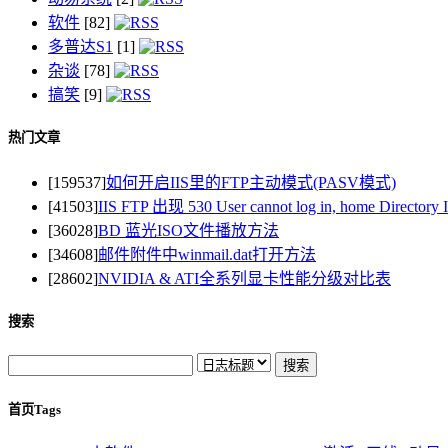
软件
[82]
多普达S1
[1]
杂谈
[78]
搞笑
[9]
热门文章
[159537]
如何开启IIS里的FTP主动模式(PASV模式)
[41503]
IIS FTP 出现 530 User cannot log in, home Direct
[36028]
BD 蓝光ISO文件播放方法
[34608]
邮件附件中winmail.dat打开方法
[28602]
NVIDIA & ATI全系列显卡性能分级对比表
搜索
首页Tags