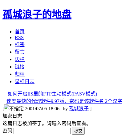
孤城浪子的地盘
首页
RSS
标签
留言
边栏
链接
归档
星标日志
如何开启IIS里的FTP主动模式(PASV模式)
速度最快的代理软件9.97版，密码是该软件名 2个汉字
[
2001/07/05 18:06 | by
孤城浪子
]
加密日志
这篇日志被加密了。请输入密码后查看。
密码