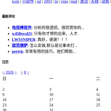
tools
|
小软件
|
sql
|
2003
|
iis
|
vista
|
mail
|
激活
|
天线
|
动易
最新评论
电视棒软件
: 分析的很透彻，很欣赏你的...
w458swzl21
: 只有你才想的出来、人才.
LWSSNIPER
: 真好，谢谢！！！
就范德萨
: 怎么安装,默认是记事本打...
pertyk
: 非常有用的技巧，他们帮助...
日历
<
2026
>
<
8
>
日
一
二
2
3
4
9
10
11
16
17
18
23
24
25
30
31