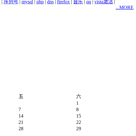
务
|
序列号
|
mysql
|
php
|
dns
|
firefox
|
音乐
|
qq
|
vista激活
|
...MORE
五
六
1
7
8
14
15
21
22
28
29