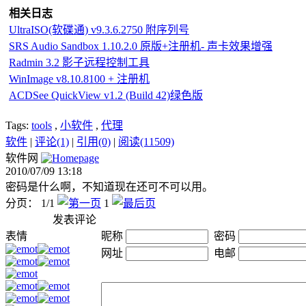
相关日志
UltraISO(软碟通) v9.3.6.2750 附序列号
SRS Audio Sandbox 1.10.2.0 原版+注册机- 声卡效果增强
Radmin 3.2 影子远程控制工具
WinImage v8.10.8100 + 注册机
ACDSee QuickView v1.2 (Build 42)绿色版
Tags:
tools
,
小软件
,
代理
软件
|
评论(1)
|
引用(0)
|
阅读(11509)
软件网
2010/07/09 13:18
密码是什么啊，不知道现在还可不可以用。
分页： 1/1
1
发表评论
表情
昵称
密码
网址
电邮