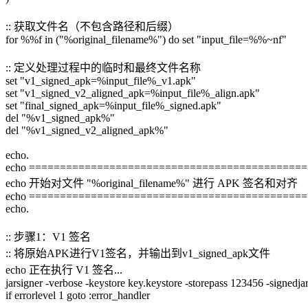
:: 获取文件名（不包含路径和后缀）
for %%f in ("%original_filename%") do set "input_file=%%~nf"
:: 定义处理过程中的临时和最终文件名称
set "v1_signed_apk=%input_file%_v1.apk"
set "v1_signed_v2_aligned_apk=%input_file%_align.apk"
set "final_signed_apk=%input_file%_signed.apk"
del "%v1_signed_apk%"
del "%v1_signed_v2_aligned_apk%"
echo.
echo ============================================
echo 开始对文件 "%original_filename%" 进行 APK 签名和对齐
echo ============================================
echo.
:: 步骤1：V1 签名
:: 将原始APK进行V1签名，并输出到v1_signed_apk文件
echo 正在执行 V1 签名...
jarsigner -verbose -keystore key.keystore -storepass 123456 -sign
if errorlevel 1 goto :error_handler