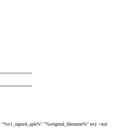
=============
=============
edjar "%v1_signed_apk%" "%original_filename%" key >nul