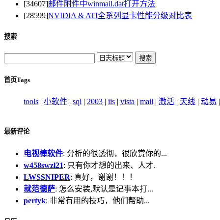
[34607]
邮件附件中winmail.dat打开方法
[28599]
NVIDIA & ATI全系列显卡性能分级对比表
搜索
首页Tags
tools
|
小软件
|
sql
|
2003
|
iis
|
vista
|
mail
|
激活
|
天线
|
动易
最新评论
电视棒软件
: 分析的很透彻，很欣赏你的...
w458swzl21
: 只有你才想的出来、人才.
LWSSNIPER
: 真好，谢谢！！！
就范德萨
: 怎么安装,默认是记事本打...
pertyk
: 非常有用的技巧，他们帮助...