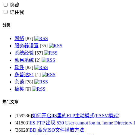
隐藏
记住我
分类
网络
[87]
服务器设置
[35]
系统经验
[57]
动易系统
[2]
软件
[82]
多普达S1
[1]
杂谈
[78]
搞笑
[9]
热门文章
[159536]
如何开启IIS里的FTP主动模式(PASV模式)
[41503]
IIS FTP 出现 530 User cannot log in, home Direct
[36028]
BD 蓝光ISO文件播放方法