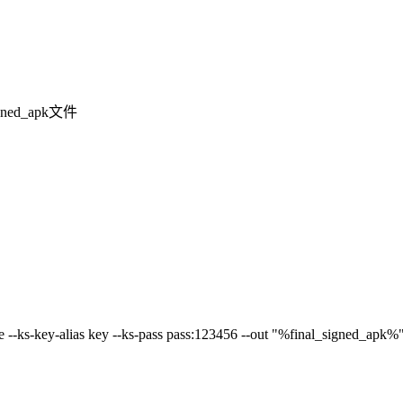
ned_apk文件
--ks-key-alias key --ks-pass pass:123456 --out "%final_signed_ap