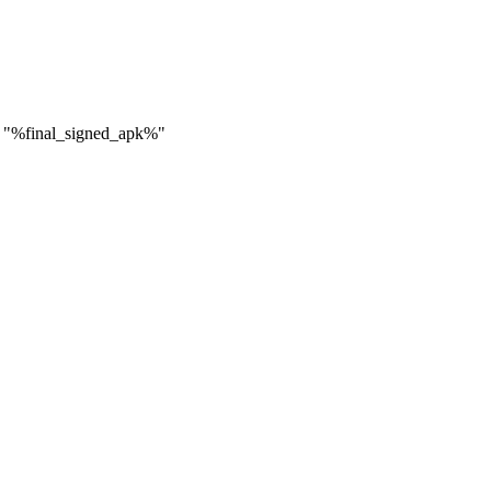
s "%final_signed_apk%"