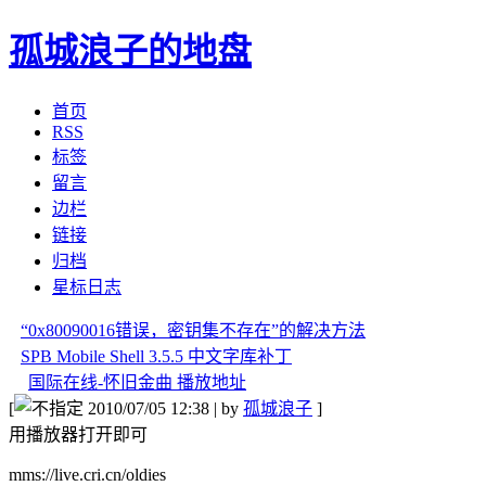
孤城浪子的地盘
首页
RSS
标签
留言
边栏
链接
归档
星标日志
“0x80090016错误，密钥集不存在”的解决方法
SPB Mobile Shell 3.5.5 中文字库补丁
国际在线-怀旧金曲 播放地址
[
2010/07/05 12:38 | by
孤城浪子
]
用播放器打开即可
mms://live.cri.cn/oldies