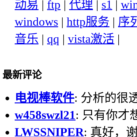
动易
|
ftp
|
代理
|
s1
|
wi
windows
|
http服务
|
序
音乐
|
qq
|
vista激活
|
最新评论
电视棒软件
: 分析的很
w458swzl21
: 只有你才
LWSSNIPER
: 真好，