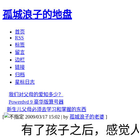
孤城浪子的地盘
首页
RSS
标签
留言
边栏
链接
归档
星标日志
我们对父母的爱知多少？
Powerdvd 9 豪华版算号器
新生儿父母必须去学习和掌握的东西
[
2009/03/17 15:02 | by
孤城浪子的老婆
]
有了孩子之后，感觉人