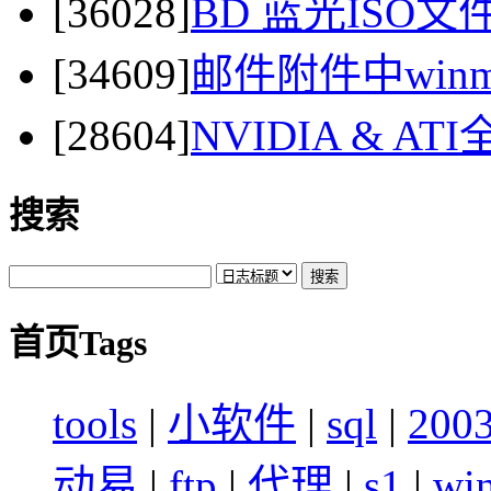
[36028]
BD 蓝光ISO
[34609]
邮件附件中winma
[28604]
NVIDIA & 
搜索
首页Tags
tools
|
小软件
|
sql
|
200
动易
|
ftp
|
代理
|
s1
|
wi