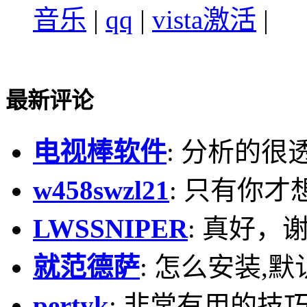
音乐
|
qq
|
vista激活
|
最新评论
电视棒软件
: 分析的很
w458swzl21
: 只有你才
LWSSNIPER
: 真好，
就范德萨
: 怎么安装,默
pertyk
: 非常有用的技巧