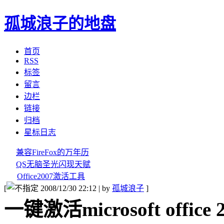
孤城浪子的地盘
首页
RSS
标签
留言
边栏
链接
归档
星标日志
兼容FireFox的万年历
QS无脑圣光闪现天赋
Office2007激活工具
[
2008/12/30 22:12 | by
孤城浪子
]
一键激活microsoft office 