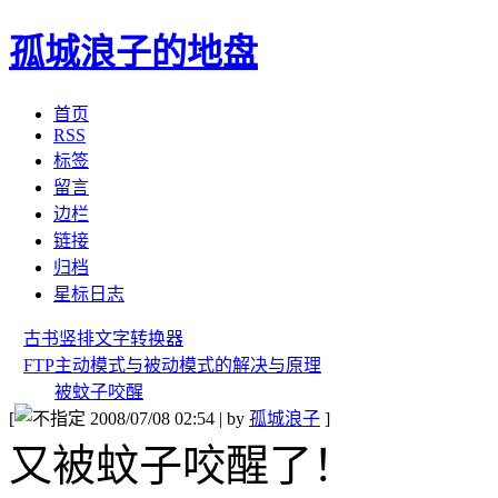
孤城浪子的地盘
首页
RSS
标签
留言
边栏
链接
归档
星标日志
古书竖排文字转换器
FTP主动模式与被动模式的解决与原理
被蚊子咬醒
[
2008/07/08 02:54 | by
孤城浪子
]
又被蚊子咬醒了！