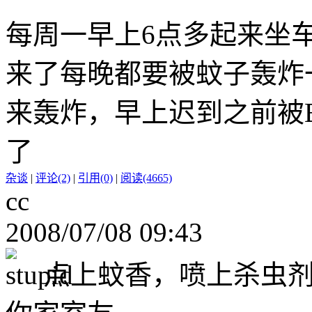
每周一早上6点多起来坐
来了每晚都要被蚊子轰炸
来轰炸，早上迟到之前被B
了
杂谈
|
评论(2)
|
引用(0)
|
阅读(4665)
cc
2008/07/08 09:43
点上蚊香，喷上杀虫