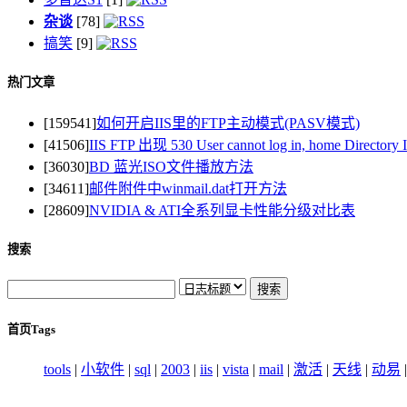
杂谈
[78]
搞笑
[9]
热门文章
[159541]
如何开启IIS里的FTP主动模式(PASV模式)
[41506]
IIS FTP 出现 530 User cannot log in, home Direct
[36030]
BD 蓝光ISO文件播放方法
[34611]
邮件附件中winmail.dat打开方法
[28609]
NVIDIA & ATI全系列显卡性能分级对比表
搜索
首页Tags
tools
|
小软件
|
sql
|
2003
|
iis
|
vista
|
mail
|
激活
|
天线
|
动易