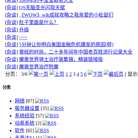
[
杂谈
]
2009年的牛宝宝取名大全
[
杂谈
]
QS无脑圣光闪现天赋
[
杂谈
]
《WOW》wlk成就攻略之我亲爱的小松鼠们
[
杂谈
]
肚子里面是什么？
[
杂谈
]
升级
[
杂谈
]
~~~
[
杂谈
]
5分钟让你明白美国金融危机爆发的原因[转]
[
杂谈
]
曾经的时尚，二十多年间年中国老百姓流行记录大全
[
杂谈
]
魔兽世界骑士治疗装集锦，精装链接版
[
杂谈
]
魔兽世界治疗附魔
分页： 3/6
1
2
3
4
5
6
[ 显
分类
网络
[87]
服务器设置
[35]
系统经验
[57]
动易系统
[2]
软件
[82]
多普达S1
[1]