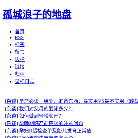
孤城浪子的地盘
首页
RSS
标签
留言
边栏
链接
归档
星标日志
[
杂谈
]
备产必读：给婴儿准备东西：最实用VS最不实用（转载
[
杂谈
]
我们对父母的爱知多少？
[
杂谈
]
如何做到轻松顺产？
[
杂谈
]
孕晚期临产前应该的注意问题
[
杂谈
]
孕妇B超检查单及胎儿发育正常值