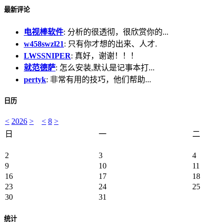
最新评论
电视棒软件
: 分析的很透彻，很欣赏你的...
w458swzl21
: 只有你才想的出来、人才.
LWSSNIPER
: 真好，谢谢！！！
就范德萨
: 怎么安装,默认是记事本打...
pertyk
: 非常有用的技巧，他们帮助...
日历
<
2026
>
<
8
>
日
一
二
2
3
4
9
10
11
16
17
18
23
24
25
30
31
统计