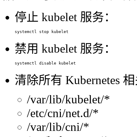
停止 kubelet 服务：
systemctl stop kubelet 
禁用 kubelet 服务：
systemctl 
disable
 kubelet 
清除所有 Kubernet
/var/lib/kubelet/*
/etc/cni/net.d/*
/var/lib/cni/*