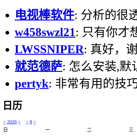
电视棒软件
: 分析的很
w458swzl21
: 只有你才
LWSSNIPER
: 真好，
就范德萨
: 怎么安装,默
pertyk
: 非常有用的技巧
日历
<
2026
>
<
8
>
日
一
二
三